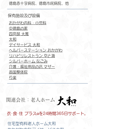
徳島赤十字病院、徳島市民病院、他
保有施設及び設備
おかがわ内科・小児科
中徳島の家
四宮邸 大雅
大和
デイサービス 大和
ヘルパーステーション おかがわ
リハビリレストラン 空と海
シルバーホーム なごみ
介護・福祉用品の店 マザー
両国整体院
り楽
関連会社：老人ホーム
衣･食･住 プラスαを24時間365日サポート。
住宅型有料老人ホーム大和