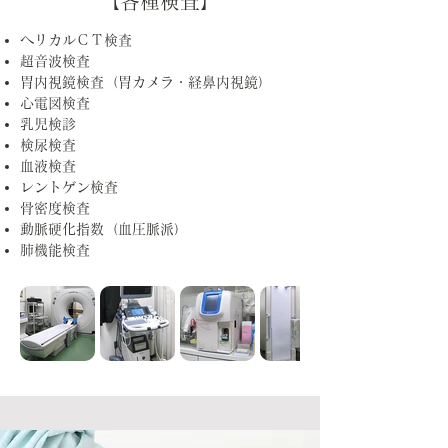
【各種検査】
ヘリカルＣＴ検査
超音波検査
胃内視鏡検査（胃カメラ・経鼻内視鏡）
心電図検査
乳児検診
検尿検査
血液検査
レントゲン検査
骨密度検査
動脈硬化指数（血圧脈派）
肺機能検査